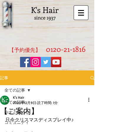
K's Hair
since 1937
0120-21-1816
​【予約優先】
記事
全ての記事
K's Hair
全ての記事
2020年12月9日
読了時間: 1分
【ご案内】
今すぐ始める
只今クリスマスディスプレイ中♪
コミュニティ