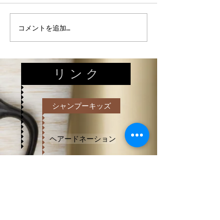
【床のワックスがけ♪】
【駐車場のお手
コメントを追加…
リ ン ク
シャンプーキッズ
ヘアードネーション
赤ちゃん筆