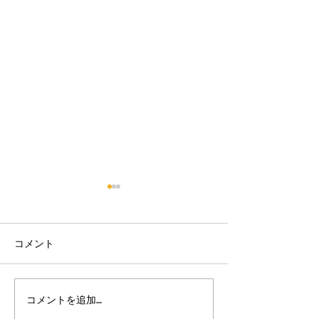
コメント
【床のワックスがけ♪】
【駐車場のお手
コメントを追加…