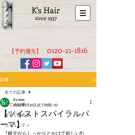
K's Hair
since 1937
0120-21-1816
​【予約優先】
記事
全ての記事
K's Hair
全ての記事
2020年1月31日
読了時間: 1分
【ツイストスパイラルパ
今すぐ始める
ーマ】
コミュニティ
｢根元からしっかりとかけて欲しい❗｣