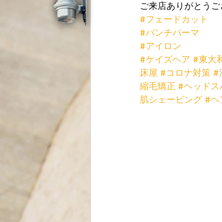
ご来店ありがとうご
#フェードカット
#パンチパーマ
#アイロン
#ケイズヘア
#東大
床屋
#コロナ対策
#
縮毛矯正
#ヘッドス
肌シェービング
#ヘ