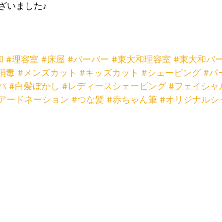
ざいました♪
和
#理容室
#床屋
#バーバー
#東大和理容室
#東大和バ
消毒
#メンズカット
#キッズカット
#シェービング
#パ
パ
#白髪ぼかし
#レディースシェービング
#フェイシャ
アードネーション
#つな髪
#赤ちゃん筆
#オリジナルシ