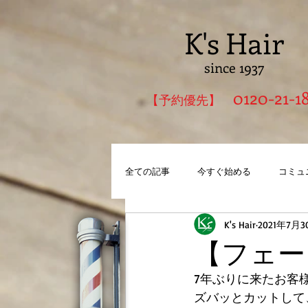
K's Hair
since 1937
0120-21-1
​【予約優先】
全ての記事
今すぐ始める
コミュ
K's Hair
2021年7月3
【フェー
7年ぶりに来たお客
ズバッとカットして