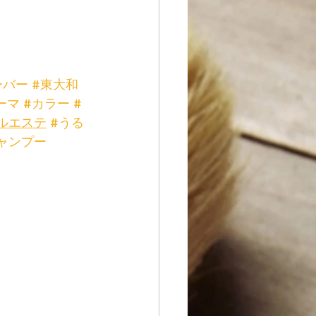
ーバー
#東大和
ーマ
#カラー
#
ルエステ
#うる
ャンプー