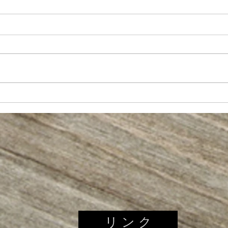
【床のワックスがけ♪】
【駐
リ ン ク