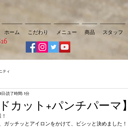
ホーム
こだわり
メニュー
商品
スタッフ
816
ニティ
0日
読了時間: 1分
ドカット+パンチパーマ
様！
、ガッチッとアイロンをかけて、ビシッと決めました！