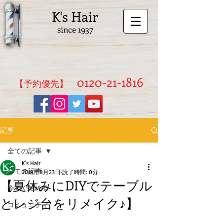
K's Hair
since 1937
0120-21-1816
​【予約優先】
記事
全ての記事
K's Hair
全ての記事
2019年8月23日
読了時間: 0分
【夏休みにDIYでテーブル
今すぐ始める
とレジ台をリメイク♪】
コミュニティ