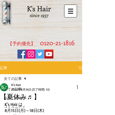
K's Hair
since 1937
0120-21-1816
​【予約優先】
記事
全ての記事
K's Hair
全ての記事
2022年8月14日
読了時間: 1分
【夏休み♬】
今すぐ始める
K's Hair は
コミュニティ
8月15日(月)～18日(木)