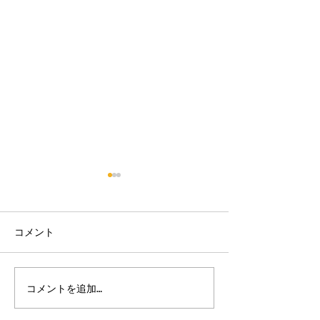
コメント
【床のワックスがけ♪】
【駐車場のお手
コメントを追加…