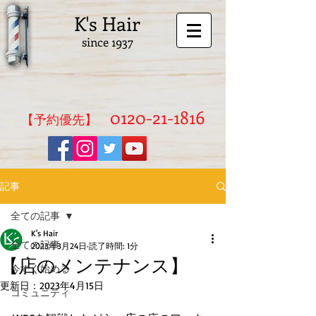
K's Hair
since 1937
0120-21-1816
​【予約優先】
記事
全ての記事
K's Hair
全ての記事
2023年3月24日
読了時間: 1分
【店のメンテナンス】
今すぐ始める
更新日：
2023年4月15日
コミュニティ