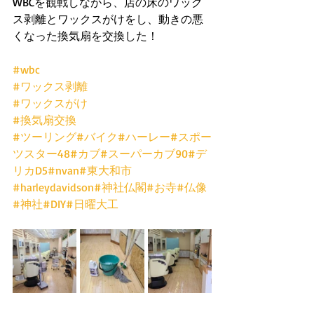
WBCを観戦しながら、店の床のワック
ス剥離とワックスがけをし、動きの悪
くなった換気扇を交換した！
#wbc
#ワックス剥離
#ワックスがけ
#換気扇交換
#ツーリング
#バイク
#ハーレー
#スポー
ツスター48
#カブ
#スーパーカブ90
#デ
リカD5
#nvan
#東大和市
#harleydavidson
#神社仏閣
#お寺
#仏像
#神社
#DIY
#日曜大工