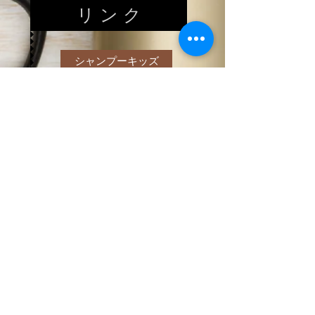
リ ン ク
シャンプーキッズ
ヘアードネーション
赤ちゃん筆
〒207-0033 東京都東大和市芋窪