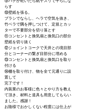
⑨パテが乾いたら紙ヤスリで平らにな
らす
⑩壁紙を張る。
ブラシでならし、ヘラで空気を抜き、
竹ベラで隅を押しつけて、定規とカッ
ターで不要部分を切り落とす
⑪コンセントと換気扇と換気口の部分
壁紙を切り抜く
⑫ジョイントコークで天井との境目部
分とコーナーの繋ぎ目部分に埋める
⑬コンセントと換気扇と換気口を取り
付ける
⑭棚を取り付け、物を全て元通りに設
置して
完了です！
内装業のお客様に色々とやり方を教え
て頂き、材料と道具も用意してもらい
ました。感謝！
お陰様でおかしくない程度には仕上が