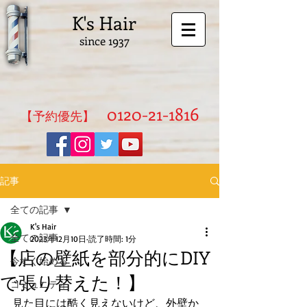
K's Hair
since 1937
0120-21-1816
​【予約優先】
記事
全ての記事
K's Hair
全ての記事
2023年12月10日
読了時間: 1分
【店の壁紙を部分的にDIY
今すぐ始める
で張り替えた！】
コミュニティ
見た目には酷く見えないけど、外壁か