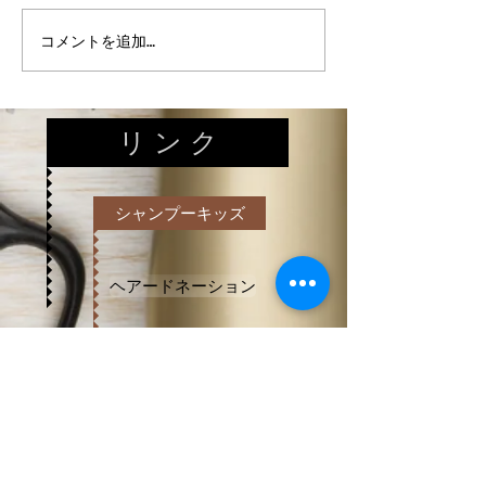
【床のワックスがけ♪】
【駐車場のお手
コメントを追加…
リ ン ク
シャンプーキッズ
ヘアードネーション
赤ちゃん筆