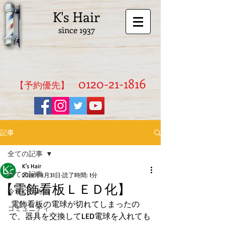
K's Hair
since 1937
0120-21-1816
​【予約優先】
記事
全ての記事
K's Hair
全ての記事
2019年8月31日
読了時間: 1分
【電飾看板ＬＥＤ化】
今すぐ始める
 電飾看板の電球が切れてしまったの
コミュニティ
で、器具を交換してLED電球を入れても