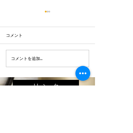
コメント
【床のワックスがけ♪】
【駐車場のお手
コメントを追加…
リ ン ク
シャンプーキッズ
ヘアードネーション