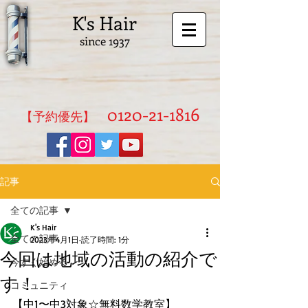
K's Hair
since 1937
0120-21-1816
​【予約優先】
記事
全ての記事
K's Hair
全ての記事
2023年4月1日
読了時間: 1分
今回は地域の活動の紹介で
今すぐ始める
す！
コミュニティ
【中1〜中3対象☆無料数学教室】