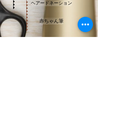
ヘアードネーション
赤ちゃん筆
〒207-0033 東京都東大和市芋窪
4-1755-6
ケイズ ヘア ​ 【予約優先】
0120-
21-1816
© 2023 by The Barber Shop（著作権表示の例）
Wix.com
で作成されました。