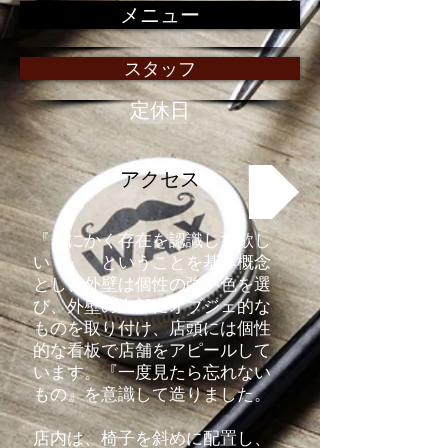
メニュー
スタッフ
定休日
アクセス
『とにかく存在を認識して欲し
い！』 ということを基本概念
とし、外壁は個性の強い色を選
び、外壁の上部にオブジェ的な
ものを取り付け、店頭には個性
的な看板で店舗をアピールして
います。『一度見たら忘れない
もの』を意識して造りました。
店内は、椅子を斜めに配置し、