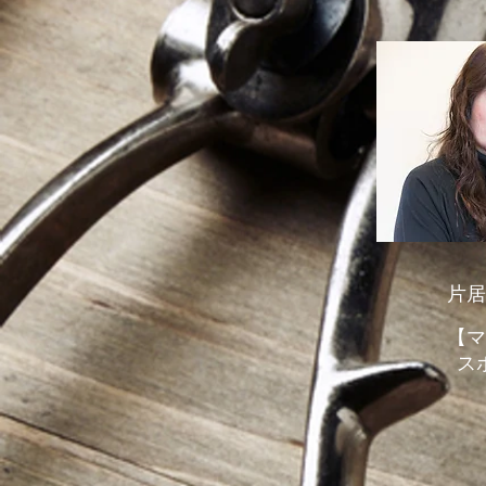
​ 片
【マ
ス