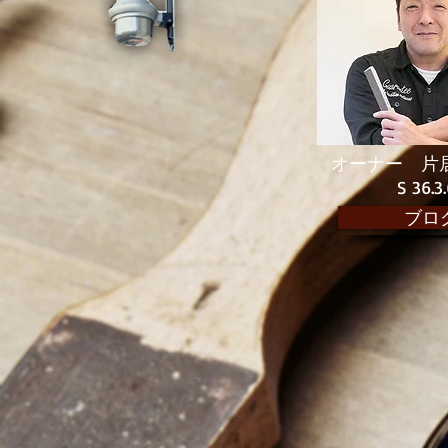
オーナー 片
​ S 36
ブロ