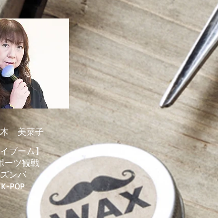
居木 美菜子
イブーム】
ポーツ観戦
ズンバ
​K-POP