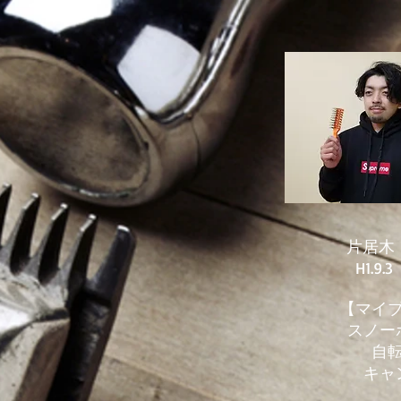
​ 片居
​ H1.9.3
【マイ
スノー
​自
​キ