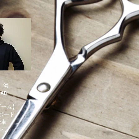
木 海
 AB
ブーム】
ボード​
転車
ャンプ