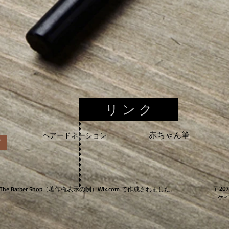
リ ン ク
赤ちゃん筆
ヘアードネーション
ズ
〒20
by The Barber Shop（著作権表示の例）
Wix.com
で作成されました。
ケイ