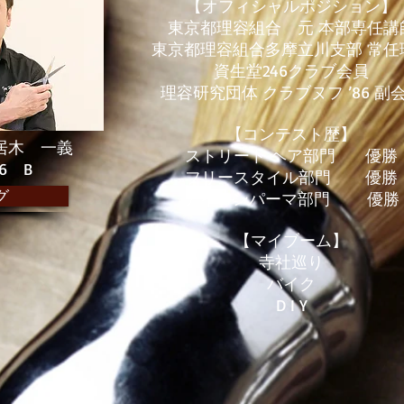
【オフィシャルポジション】
東京都理容組合 元 本部専任講
東京都理容組合多摩立川支部 常任
資生堂246クラブ会員
理容研究団体 クラブヌフ ’86 副
【コンテスト歴】
居木 一義
ストリート ヘア部門 優勝
.3.6 B
フリースタイル部門 優勝
グ
アイロンパーマ部門 優勝
【マイブーム】
寺社巡り
バイク
D I Y