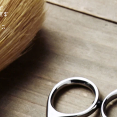
師
理事
会長